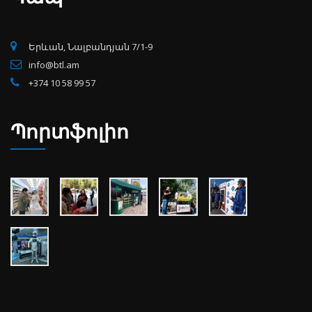
Երևան, Նալբանդյան 7/1-9
info@btl.am
+374 10 58 99 57
Պորտֆոլիո