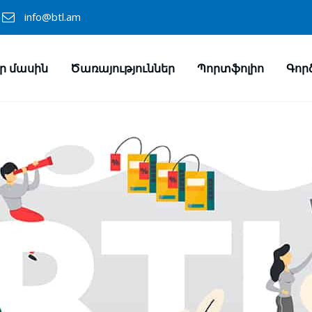
info@btl.am
ր մասին
Ծառայություններ
Պորտֆոլիո
Գոր