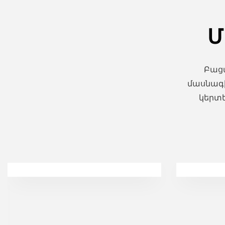
Մ
Բացա
մասնագի
կերտ