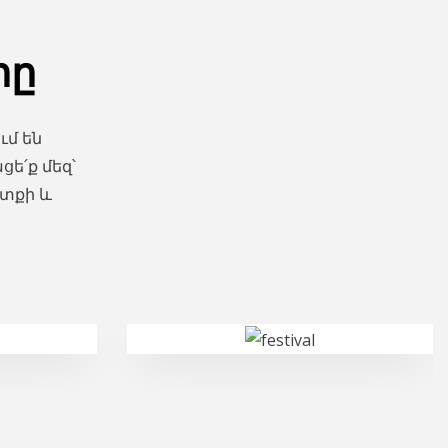
րը
ւմ են
ե՛ք մեզ՝
տքի և