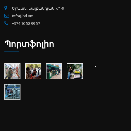
Երևան, Նալբանդյան 7/1-9
info@btl.am
+374 10 58 99 57
Պորտֆոլիո